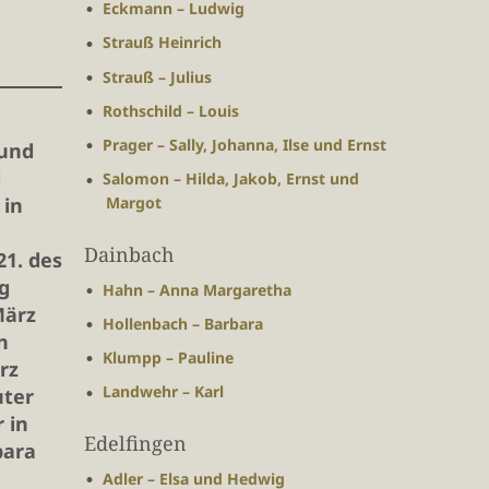
Eckmann – Ludwig
Strauß Heinrich
Strauß – Julius
Rothschild – Louis
Prager – Sally, Johanna, Ilse und Ernst
 und
d
Salomon – Hilda, Jakob, Ernst und
 in
Margot
Dainbach
1. des
g
Hahn – Anna Margaretha
März
Hollenbach – Barbara
h
Klumpp – Pauline
rz
Landwehr – Karl
uter
 in
Edelfingen
bara
Adler – Elsa und Hedwig