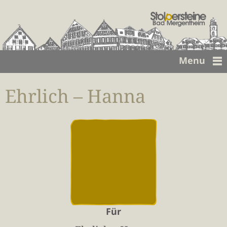
Menu
Ehrlich – Hanna
Für