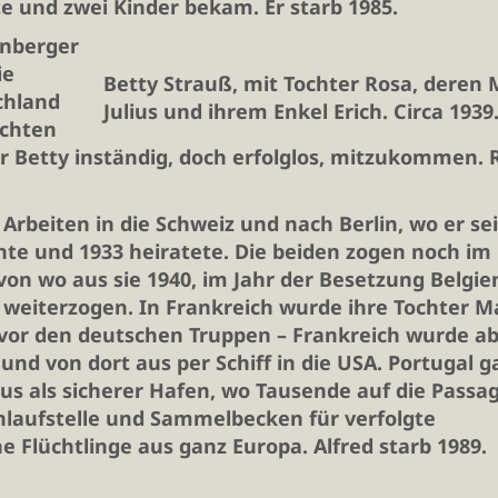
e und zwei Kinder bekam. Er starb 1985.
önberger
ie
Betty Strauß, mit Tochter Rosa, deren
chland
Julius und ihrem Enkel Erich. Circa 1939
ichten
r Betty inständig, doch erfolglos, mitzukommen. 
Arbeiten in die Schweiz und nach Berlin, wo er se
te und 1933 heiratete. Die beiden zogen noch im
von wo aus sie 1940, im Jahr der Besetzung Belgie
weiterzogen. In Frankreich wurde ihre Tochter M
 vor den deutschen Truppen – Frankreich wurde ab
und von dort aus per Schiff in die USA. Portugal g
tus als sicherer Hafen, wo Tausende auf die Passa
nlaufstelle und Sammelbecken für verfolgte
che Flüchtlinge aus ganz Europa. Alfred starb 1989.