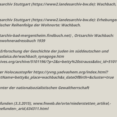
archiv Stuttgart (https://www2.landesarchiv-bw.de): Wachbach,
archiv Stuttgart (https://www2.landesarchiv-bw.de): Erhebunge
etischer Reihenfolge der Wohnorte: Wachbach.
archiv-bad-mergentheim.findbuch.net) , Ortsarchiv Wachbach:
inwohneradressbuch 1939
e Erforschung der Geschichte der Juden im süddeutschen und
judaica.de/wachbach_synagoge.htm
archives.org/archive/5101196/?p=2&s=betty%20strauss&doc_id=510
r Holocaustopfer https://yvng.yadvashem.org/index.html?
stName=betty&s_place=wachbach&s_dateOfBirth=&cluster=true
ter der nationalsozialistischen Gewaltherrschaft
unden (3.3.2015), www.fnweb.de/orte/niederstetten_artikel,-
gefunden-_arid,634311.html