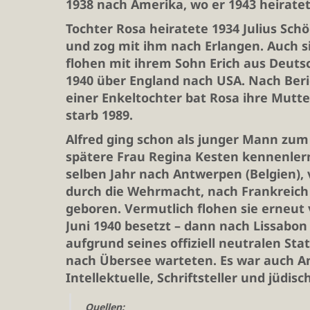
1938 nach Amerika, wo er 1943 heiratet
Tochter Rosa heiratete 1934 Julius Sch
und zog mit ihm nach Erlangen. Auch s
flohen mit ihrem Sohn Erich aus Deuts
1940 über England nach USA. Nach Ber
einer Enkeltochter bat Rosa ihre Mutte
starb 1989.
Alfred ging schon als junger Mann zum 
spätere Frau Regina Kesten kennenlern
selben Jahr nach Antwerpen (Belgien), 
durch die Wehrmacht, nach Frankreich 
geboren. Vermutlich flohen sie erneut
Juni 1940 besetzt – dann nach Lissabon 
aufgrund seines offiziell neutralen Sta
nach Übersee warteten. Es war auch A
Intellektuelle, Schriftsteller und jüdis
Quellen: