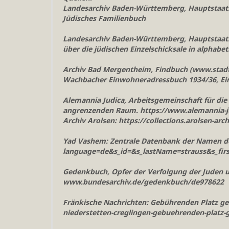
Landesarchiv Baden-Württemberg, Hauptstaats
Jüdisches Familienbuch
Landesarchiv Baden-Württemberg, Hauptstaats
über die jüdischen Einzelschicksale in alphab
Archiv Bad Mergentheim, Findbuch (www.stadt
Wachbacher Einwohneradressbuch 1934/36, E
Alemannia Judica, Arbeitsgemeinschaft für di
angrenzenden Raum. https://www.alemannia-
Archiv Arolsen: https://collections.arolsen-
Yad Vashem: Zentrale Datenbank der Namen de
language=de&s_id=&s_lastName=strauss&s_fir
Gedenkbuch, Opfer der Verfolgung der Juden un
www.bundesarchiv.de/gedenkbuch/de978622
Fränkische Nachrichten: Gebührenden Platz gef
niederstetten-creglingen-gebuehrenden-platz-