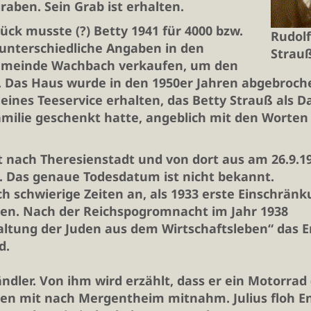
raben. Sein Grab ist erhalten.
ck musste (?) Betty 1941 für 4000 bzw.
Rudolf
unterschiedliche Angaben in den
Strau
Gemeinde Wachbach verkaufen, um den
. Das Haus wurde in den 1950er Jahren abgebroch
eines Teeservice erhalten, das Betty Strauß als D
amilie geschenkt hatte, angeblich mit den Worten
t nach Theresienstadt und von dort aus am 26.9.19
t. Das genaue Todesdatum ist nicht bekannt.
ich schwierige Zeiten an, als 1933 erste Einschrän
den. Nach der Reichspogromnacht im Jahr 1938
altung der Juden aus dem Wirtschaftsleben“ das 
d.
ndler. Von ihm wird erzählt, dass er ein Motorrad 
en mit nach Mergentheim mitnahm. Julius floh E