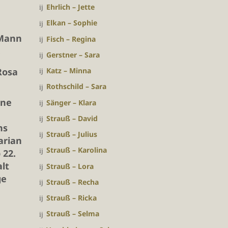
Ehrlich – Jette
Elkan – Sophie
 Mann
Fisch – Regina
.
Gerstner – Sara
Katz – Minna
Rosa
Rothschild – Sara
ine
Sänger – Klara
Strauß – David
ns
Strauß – Julius
arian
Strauß – Karolina
 22.
alt
Strauß – Lora
ge
Strauß – Recha
Strauß – Ricka
Strauß – Selma