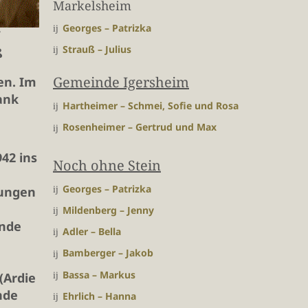
Markelsheim
Georges – Patrizka
Strauß – Julius
ß
Gemeinde Igersheim
en. Im
ank
Hartheimer – Schmei, Sofie und Rosa
Rosenheimer – Gertrud und Max
42 ins
Noch ohne Stein
Georges – Patrizka
kungen
Mildenberg – Jenny
Ende
Adler – Bella
Bamberger – Jakob
Bassa – Markus
(Ardie
nde
Ehrlich – Hanna