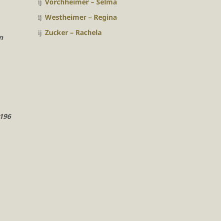
Vorchheimer – Selma
Westheimer – Regina
Zucker – Rachela
n
1196