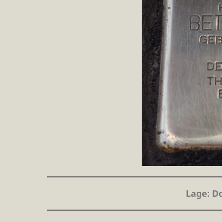
Lage
: D