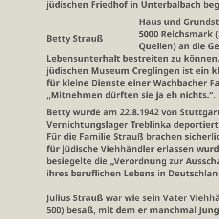
jüdischen Friedhof in Unterbalbach beg
Haus und Grundstü
5000 Reichsmark (
Betty Strauß
Quellen) an die 
Lebensunterhalt bestreiten zu können
jüdischen Museum Creglingen ist ein kl
für kleine Dienste einer Wachbacher F
„Mitnehmen dürften sie ja eh nichts.“.
Betty wurde am 22.8.1942 von Stuttgar
Vernichtungslager Treblinka deportier
Für die Familie Strauß brachen sicherl
für jüdische Viehhändler erlassen wur
besiegelte die „Verordnung zur Aussch
ihres beruflichen Lebens in Deutschlan
Julius Strauß war wie sein Vater Viehhä
500) besaß, mit dem er manchmal Jung