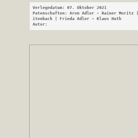
Verlegedatum: 07. Oktober 2021

Patenschaften: Aron Adler - Rainer Moritz
itenbach | Frieda Adler - Klaus Huth

Autor: 