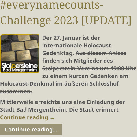
#everynamecounts-
Challenge 2023 [UPDATE]
Der 27. Januar ist der
internationale Holocaust-
Gedenktag.
Aus diesem Anlass
finden sich Mitglieder des
Stolperstein-Vereins um 19:00 Uhr
zu einem kurzen Gedenken am
Holocaust-Denkmal im äußeren Schlosshof
zusammen.
Mittlerweile erreichte uns eine Einladung der
Stadt Bad Mergentheim. Die Stadt erinnert
Continue reading
→
Continue reading...