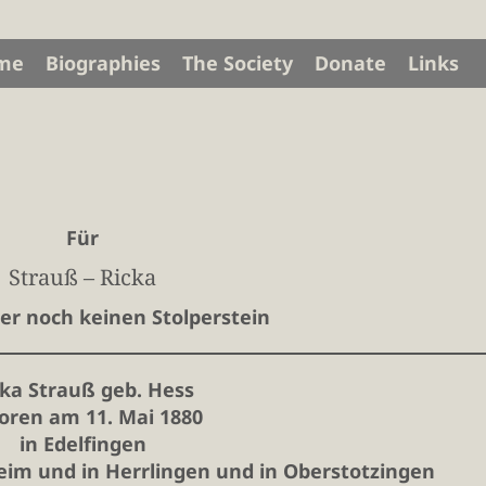
me
Biographies
The Society
Donate
Links
Für
Strauß – Ricka
ider noch keinen Stolperstein
cka Strauß geb. Hess
oren am 11. Mai 1880
in Edelfingen
im und in Herrlingen und in Oberstotzingen